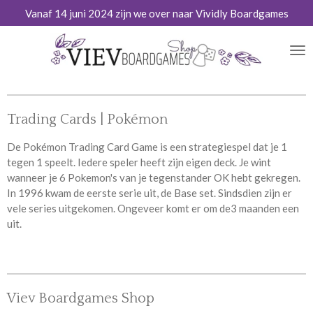
Vanaf 14 juni 2024 zijn we over naar Vividly Boardgames
Ga
direct
naar
de
hoofdinhoud
Trading Cards | Pokémon
De Pokémon Trading Card Game is een strategiespel dat je 1
tegen 1 speelt. Iedere speler heeft zijn eigen deck. Je wint
wanneer je 6 Pokemon's van je tegenstander OK hebt gekregen.
I
n 1996 kwam de eerste serie uit, de Base set. Sindsdien zijn er
vele series uitgekomen. Ongeveer komt er om de3 maanden een
uit.
Viev Boardgames Shop