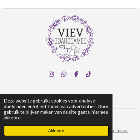
I
W
F
T
n
h
a
i
s
a
c
k
t
t
e
T
a
s
b
o
Deze website gebruikt cookies voor analyse-
g
A
o
k
doeleinden en/of het tonen van advertenties. Door
r
p
o
gebruik te blijven maken van de site gaat u hiermee
a
p
k
akkoord.
© 2024 Viev Boardgames Shop
m
Algemene voorwaarden
|
Privacy & Cookies
|
Disclaimer
Akkoord