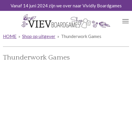
Vanaf 14 juni 2024 zijn we over naar Vividly Boardgames
Ga
direct
naar
de
hoofdinhoud
HOME
»
Shop op uitgever
»
Thunderwork Games
Thunderwork Games