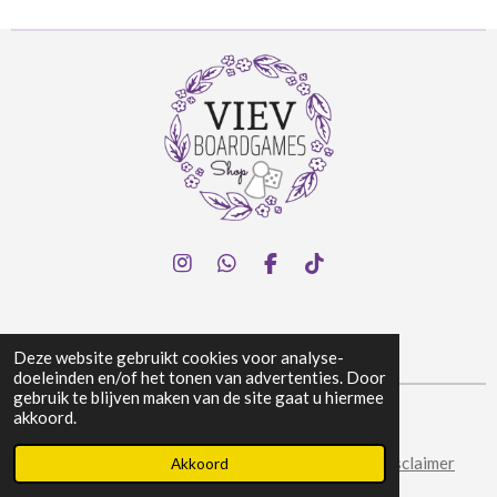
I
W
F
T
n
h
a
i
s
a
c
k
t
t
e
T
a
s
b
o
Deze website gebruikt cookies voor analyse-
g
A
o
k
doeleinden en/of het tonen van advertenties. Door
r
p
o
gebruik te blijven maken van de site gaat u hiermee
a
p
k
akkoord.
© 2024 Viev Boardgames Shop
m
Algemene voorwaarden
|
Privacy & Cookies
|
Disclaimer
Akkoord