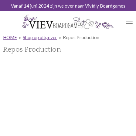
Vanaf 14 juni 2024 zijn we over naar Vividly Boardgames
Ga
direct
naar
de
hoofdinhoud
HOME
»
Shop op uitgever
»
Repos Production
Repos Production