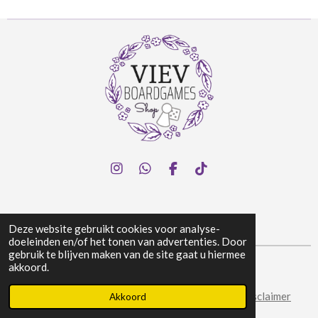
I
W
F
T
n
h
a
i
s
a
c
k
t
t
e
T
a
s
b
o
Deze website gebruikt cookies voor analyse-
g
A
o
k
doeleinden en/of het tonen van advertenties. Door
r
p
o
gebruik te blijven maken van de site gaat u hiermee
a
p
k
akkoord.
© 2024 Viev Boardgames Shop
m
Algemene voorwaarden
|
Privacy & Cookies
|
Disclaimer
Akkoord