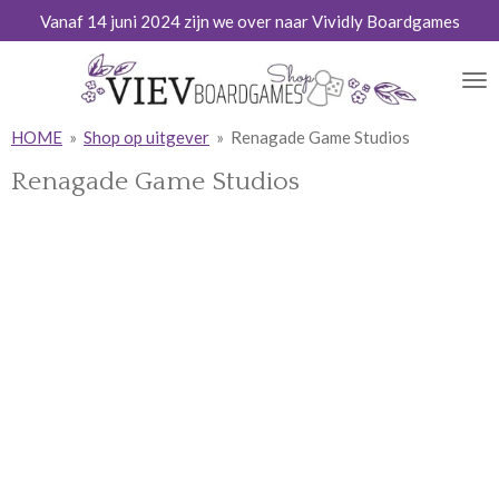
Vanaf 14 juni 2024 zijn we over naar Vividly Boardgames
Ga
direct
naar
de
hoofdinhoud
HOME
»
Shop op uitgever
»
Renagade Game Studios
Renagade Game Studios