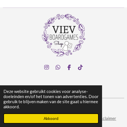
I
W
F
T
n
h
a
i
s
a
c
k
t
t
e
T
a
s
b
o
Deze website gebruikt cookies voor analyse-
g
A
o
k
doeleinden en/of het tonen van advertenties. Door
r
p
o
gebruik te blijven maken van de site gaat u hiermee
a
p
k
akkoord.
© 2024 Viev Boardgames Shop
m
Algemene voorwaarden
|
Privacy & Cookies
|
Disclaimer
Akkoord