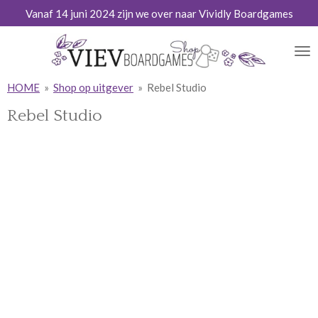
Vanaf 14 juni 2024 zijn we over naar Vividly Boardgames
Ga
direct
naar
de
hoofdinhoud
HOME
»
Shop op uitgever
»
Rebel Studio
Rebel Studio