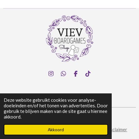
I
W
F
T
n
h
a
i
s
a
c
k
t
t
e
T
a
s
b
o
Deze website gebruikt cookies voor analyse-
g
A
o
k
doeleinden en/of het tonen van advertenties. Door
r
p
o
gebruik te blijven maken van de site gaat u hiermee
a
p
k
akkoord.
© 2024 Viev Boardgames Shop
m
Algemene voorwaarden
|
Privacy & Cookies
|
Disclaimer
Akkoord