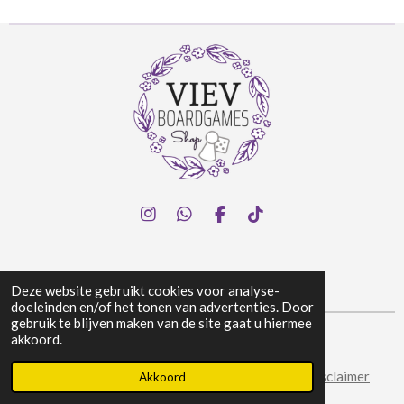
I
W
F
T
n
h
a
i
s
a
c
k
t
t
e
T
a
s
b
o
Deze website gebruikt cookies voor analyse-
g
A
o
k
doeleinden en/of het tonen van advertenties. Door
r
p
o
gebruik te blijven maken van de site gaat u hiermee
a
p
k
akkoord.
© 2024 Viev Boardgames Shop
m
Algemene voorwaarden
|
Privacy & Cookies
|
Disclaimer
Akkoord