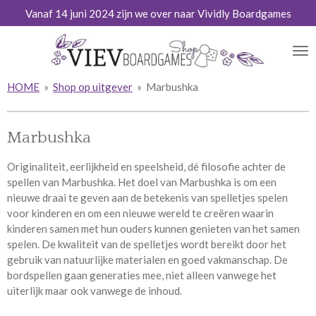
Vanaf 14 juni 2024 zijn we over naar Vividly Boardgames
Ga
direct
naar
de
hoofdinhoud
HOME
»
Shop op uitgever
»
Marbushka
Marbushka
Originaliteit
, eerlijkheid en speelsheid, dé filosofie achter de
spellen van Marbushka.
Het doel van Marbushka is om een
nieuwe draai te geven aan de betekenis van spelletjes spelen
voor kinderen en om een nieuwe wereld te creëren waarin
kinderen samen met hun ouders kunnen genieten van het samen
spelen. De kwaliteit van de spelletjes wordt bereikt door het
gebruik van natuurlijke materialen en goed vakmanschap. De
bordspellen gaan generaties mee, niet alleen vanwege het
uiterlijk maar ook vanwege de inhoud.