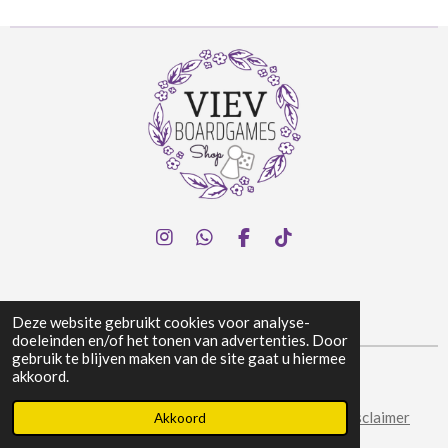
I
W
F
T
n
h
a
i
s
a
c
k
t
t
e
T
a
s
b
o
Deze website gebruikt cookies voor analyse-
g
A
o
k
doeleinden en/of het tonen van advertenties. Door
r
p
o
gebruik te blijven maken van de site gaat u hiermee
a
p
k
akkoord.
© 2024 Viev Boardgames Shop
m
Algemene voorwaarden
|
Privacy & Cookies
|
Disclaimer
Akkoord