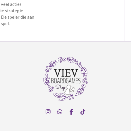
 veel acties
ke strategie
De speler die aan
 spel.
I
W
F
T
n
h
a
i
s
a
c
k
t
t
e
T