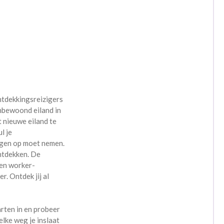
ntdekkingsreizigers
nbewoond eiland in
 nieuwe eiland te
l je
gen op moet nemen.
ontdekken. De
 en worker-
. Ontdek jij al
arten in en probeer
lke weg je inslaat