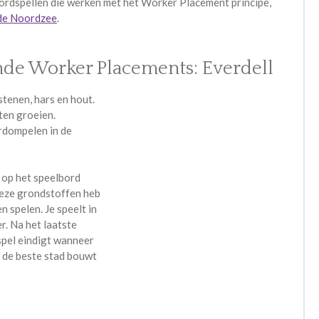
bordspellen die werken met het Worker Placement principe,
de Noordzee
.
nde Worker Placements: Everdell
stenen, hars en hout.
ten groeien.
rdompelen in de
s op het speelbord
Deze grondstoffen heb
 spelen. Je speelt in
er. Na het laatste
spel eindigt wanneer
e de beste stad bouwt