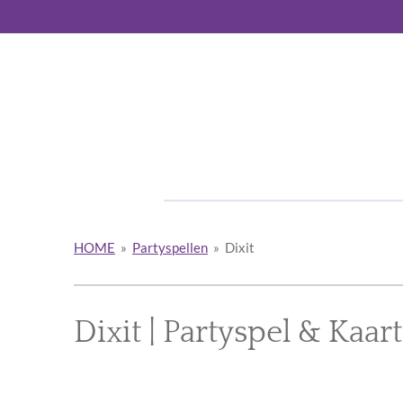
Ga
direct
naar
de
hoofdinhoud
HOME
»
Partyspellen
»
Dixit
Dixit | Partyspel & Kaar