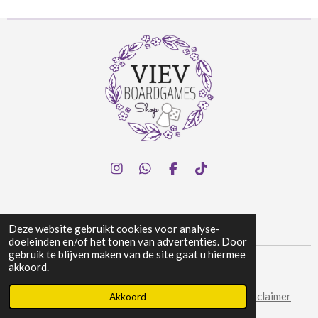
I
W
F
T
n
h
a
i
s
a
c
k
t
t
e
T
a
s
b
o
Deze website gebruikt cookies voor analyse-
g
A
o
k
doeleinden en/of het tonen van advertenties. Door
r
p
o
gebruik te blijven maken van de site gaat u hiermee
a
p
k
akkoord.
© 2024 Viev Boardgames Shop
m
Algemene voorwaarden
|
Privacy & Cookies
|
Disclaimer
Akkoord