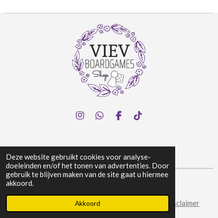
I
W
F
T
n
h
a
i
s
a
c
k
t
t
e
T
a
s
b
o
Deze website gebruikt cookies voor analyse-
g
A
o
k
doeleinden en/of het tonen van advertenties. Door
r
p
o
gebruik te blijven maken van de site gaat u hiermee
a
p
k
akkoord.
© 2024 Viev Boardgames Shop
m
Algemene voorwaarden
|
Privacy & Cookies
|
Disclaimer
Akkoord