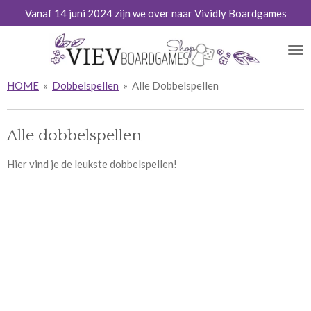
Vanaf 14 juni 2024 zijn we over naar Vividly Boardgames
Ga
direct
naar
de
hoofdinhoud
HOME
»
Dobbelspellen
»
Alle Dobbelspellen
Alle dobbelspellen
Hier vind je de leukste dobbelspellen!